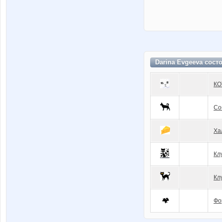
Darina Evgeeva сост
КО
Со
Ха
Кл
Кл
Фо