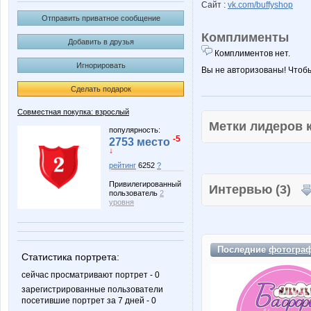
Сайт :
vk.com/buffyshop
Отправить приватное сообщение
Комплименты
Добавить в друзья
Комплиментов нет.
Игнорировать
Вы не авторизованы! Чтоб
Сделать подарок
Совместная покупка: взрослый
Метки лидеров
популярность:
-5
2753 место
↓
рейтинг
6252
?
Привилегированный
Интервью (3)
пользователь
2
уровня
Последние
фотогра
Статистика портрета:
сейчас просматривают портрет - 0
зарегистрированные пользователи
посетившие портрет за 7 дней - 0