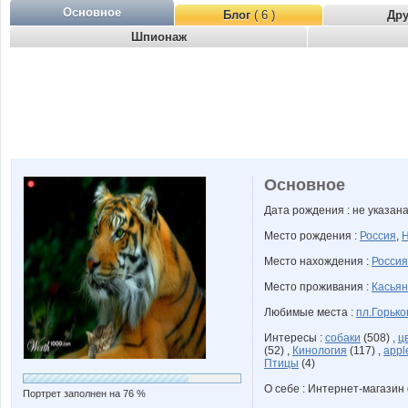
Основное
Блог
( 6 )
Др
Шпионаж
Основное
Дата рождения : не указан
Место рождения :
Россия
,
Н
Место нахождения :
Россия
Место проживания :
Касьян
Любимые места :
пл.Горько
Интересы :
собаки
(508) ,
ц
(52) ,
Кинология
(117) ,
appl
Птицы
(4)
О себе : Интернет-магазин 
Портрет заполнен на 76 %