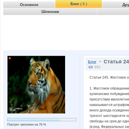
Блог
( 6 )
Основное
Др
Шпионаж
Статья 24
>
Блог
893
Статья 245. Жестокое 
1. Жестокое обращение 
хулиганских побуждений
присутствии малолетних
наказывается штрафом 
иного дохода осужденн
трехсот шестидесяти ча
свободы на срок до одн
Портрет заполнен на 76 %
(в ред. Федеральных зак