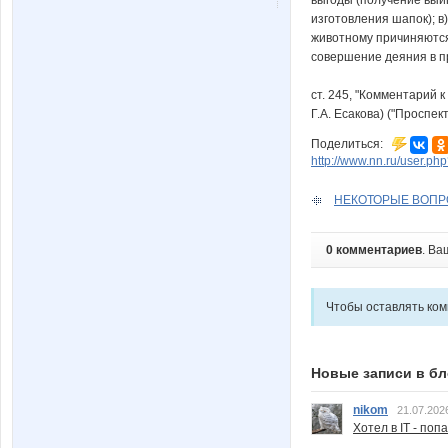
изготовления шапок); в
животному причиняются 
совершение деяния в пр
ст. 245, "Комментарий 
Г.А. Есакова) ("Проспек
Поделиться:
http://www.nn.ru/user.
НЕКОТОРЫЕ ВОПР
0 комментариев
. Ва
Чтобы оставлять ко
Новые записи в бл
nikom
21.07.202
Хотел в IT - поп