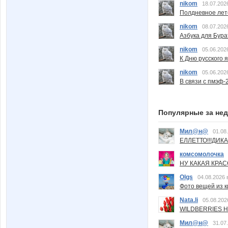
nikom
18.07.202
Полдневное лет
nikom
08.07.202
Азбука для Бура
nikom
05.06.202
К Дню русского 
nikom
05.06.202
В связи с пмэф-
Популярные за не
Мил@н@
01.08
ЕЛЛЕТТО!!!ДИК
комсомолочка
НУ КАКАЯ КРАСОТ
Olgs
04.08.2026 
Фото вещей из ки
Nata.li
05.08.202
WILDBERRIES Н
Мил@н@
31.07