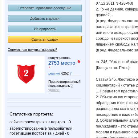
07.12.2011 N 420-ФЗ)
Отправить приватное сообщение
2. То же деяние, совер
группой, -
Добавить в друзья
(в ред. Федерального з
наказывается штрафом 
Игнорировать
или иного дохода осужд
срок до четырехсот вос
Сделать подарок
лишением свободы на т
Совместная покупка: взрослый
(в ред. Федерального з
популярность:
-5
ст. 245, "Уголовный код
2753 место
↓
{КонсультантПлюс}
рейтинг
6252
?
Статья 245. Жестокое 
Привилегированный
Комментарий к статье 
пользователь
2
уровня
1. Предметом преступл
2. Объективная сторона
обращения с животными,
разного рода схватках,
Статистика портрета:
последствие в виде гиб
3. Обязательными альт
сейчас просматривают портрет - 0
побуждения - это стре
зарегистрированные пользователи
морали и гуманного об
посетившие портрет за 7 дней - 0
выгоды (получение выи